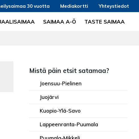
eilysaimaa 30 vuotta
Mediakortti
Yhteystiedot
UAALISAIMAA
SAIMAA A-Ö
TASTE SAIMAA
Mistä päin etsit satamaa?
Joensuu-Pielinen
Juojärvi
Kuopio-Ylä-Savo
Lappeenranta-Puumala
Puumala-Mikkeli