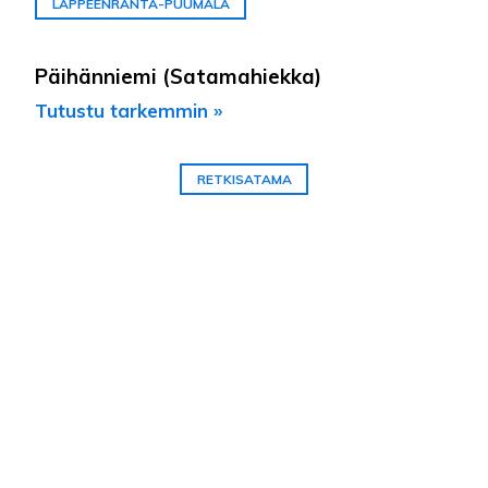
LAPPEENRANTA-PUUMALA
Päihänniemi (Satamahiekka)
Tutustu tarkemmin »
RETKISATAMA