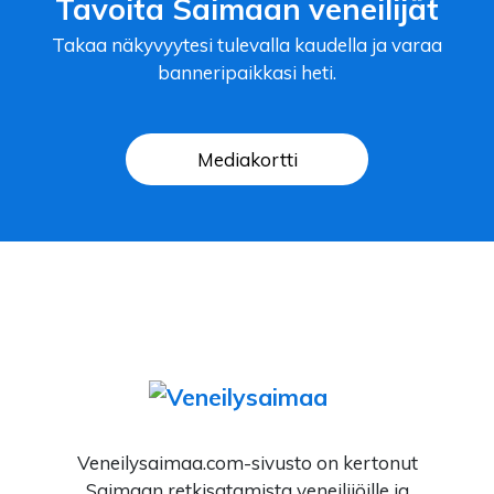
Tavoita Saimaan veneilijät
Takaa näkyvyytesi tulevalla kaudella ja varaa
banneripaikkasi heti.
Mediakortti
Veneilysaimaa.com-sivusto on kertonut
Saimaan retkisatamista veneilijöille ja