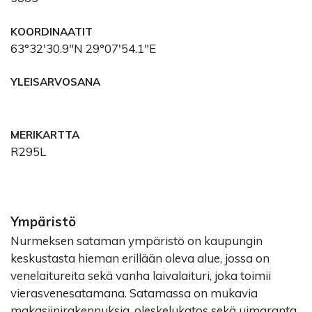
KOORDINAATIT
63°32'30.9"N 29°07'54.1"E
YLEISARVOSANA
MERIKARTTA
R295L
Ympäristö
Nurmeksen sataman ympäristö on kaupungin
keskustasta hieman erillään oleva alue, jossa on
venelaitureita sekä vanha laivalaituri, joka toimii
vierasvenesatamana. Satamassa on mukavia
makasiinirakennuksia, oleskelukatos sekä uimaranta.