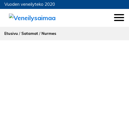
Vuoden veneilyteko 2020
Etusivu
/
Satamat
/
Nurmes