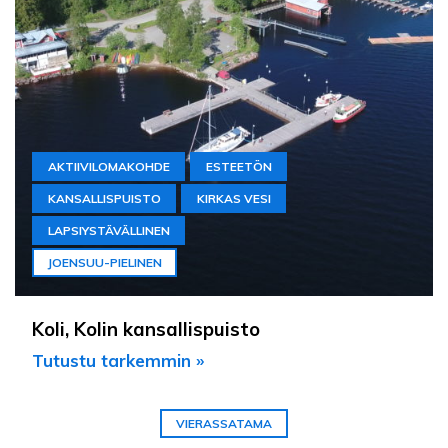
AKTIIVILOMAKOHDE
ESTEETÖN
KANSALLISPUISTO
KIRKAS VESI
LAPSIYSTÄVÄLLINEN
JOENSUU-PIELINEN
Koli, Kolin kansallispuisto
Tutustu tarkemmin »
VIERASSATAMA