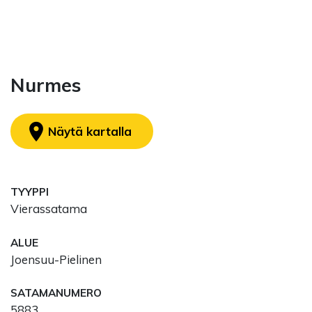
Nurmes
location_on
Näytä kartalla
TYYPPI
Vierassatama
ALUE
Joensuu-Pielinen
SATAMANUMERO
5883