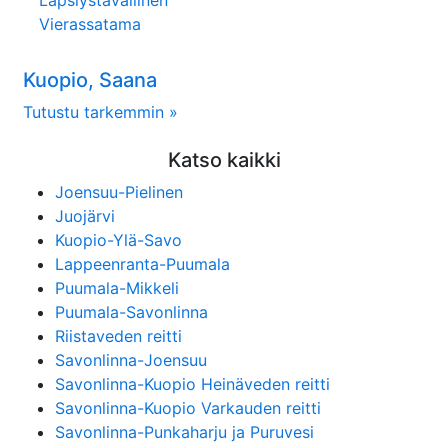
Lapsiystävällinen
Vierassatama
Kuopio, Saana
Tutustu tarkemmin »
Katso kaikki
Joensuu-Pielinen
Juojärvi
Kuopio-Ylä-Savo
Lappeenranta-Puumala
Puumala-Mikkeli
Puumala-Savonlinna
Riistaveden reitti
Savonlinna-Joensuu
Savonlinna-Kuopio Heinäveden reitti
Savonlinna-Kuopio Varkauden reitti
Savonlinna-Punkaharju ja Puruvesi