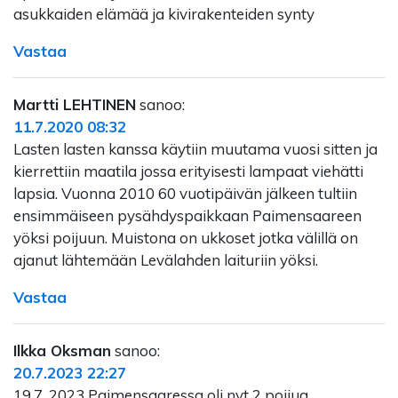
asukkaiden elämää ja kivirakenteiden synty
Vastaa
Martti LEHTINEN
sanoo:
11.7.2020 08:32
Lasten lasten kanssa käytiin muutama vuosi sitten ja
kierrettiin maatila jossa erityisesti lampaat viehätti
lapsia. Vuonna 2010 60 vuotipäivän jälkeen tultiin
ensimmäiseen pysähdyspaikkaan Paimensaareen
yöksi poijuun. Muistona on ukkoset jotka välillä on
ajanut lähtemään Levälahden laituriin yöksi.
Vastaa
Ilkka Oksman
sanoo:
20.7.2023 22:27
19.7. 2023 Paimensaaressa oli nyt 2 poijua