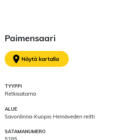
Paimensaari
location_on
Näytä kartalla
TYYPPI
Retkisatama
ALUE
Savonlinna-Kuopio Heinäveden reitti
SATAMANUMERO
5285