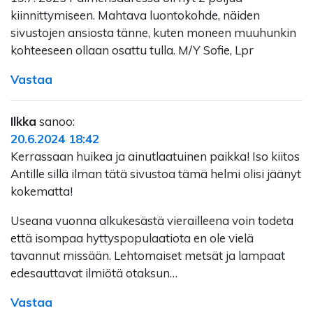
kiinnittymiseen. Mahtava luontokohde, näiden
sivustojen ansiosta tänne, kuten moneen muuhunkin
kohteeseen ollaan osattu tulla. M/Y Sofie, Lpr
Vastaa
Ilkka
sanoo:
20.6.2024 18:42
Kerrassaan huikea ja ainutlaatuinen paikka! Iso kiitos
Antille sillä ilman tätä sivustoa tämä helmi olisi jäänyt
kokematta!
Useana vuonna alkukesästä vierailleena voin todeta
että isompaa hyttyspopulaatiota en ole vielä
tavannut missään. Lehtomaiset metsät ja lampaat
edesauttavat ilmiötä otaksun…
Vastaa