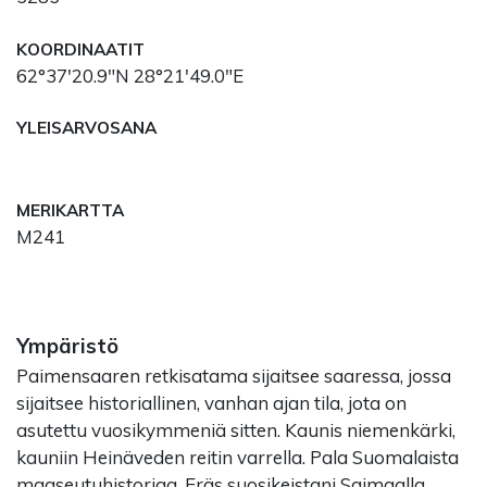
KOORDINAATIT
62°37'20.9"N 28°21'49.0"E
YLEISARVOSANA
MERIKARTTA
M241
Ympäristö
Paimensaaren retkisatama sijaitsee saaressa, jossa
sijaitsee historiallinen, vanhan ajan tila, jota on
asutettu vuosikymmeniä sitten. Kaunis niemenkärki,
kauniin Heinäveden reitin varrella. Pala Suomalaista
maaseutuhistoriaa. Eräs suosikeistani Saimaalla.