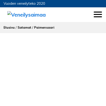
Vuoden veneilyteko 2020
Etusivu
/
Satamat
/
Paimensaari