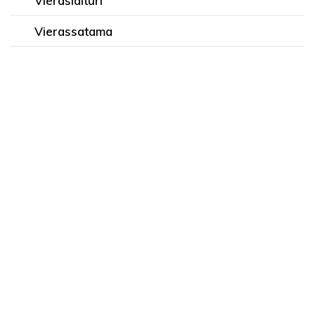
Vieraslaituri
Vierassatama