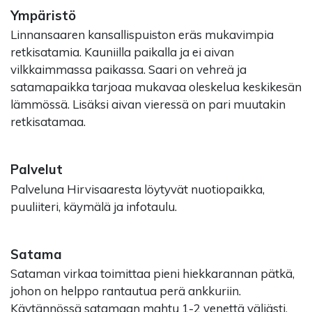
Ympäristö
Linnansaaren kansallispuiston eräs mukavimpia
retkisatamia. Kauniilla paikalla ja ei aivan
vilkkaimmassa paikassa. Saari on vehreä ja
satamapaikka tarjoaa mukavaa oleskelua keskikesän
lämmössä. Lisäksi aivan vieressä on pari muutakin
retkisatamaa.
Palvelut
Palveluna Hirvisaaresta löytyvät nuotiopaikka,
puuliiteri, käymälä ja infotaulu.
Satama
Sataman virkaa toimittaa pieni hiekkarannan pätkä,
johon on helppo rantautua perä ankkuriin.
Käytännössä satamaan mahtu 1-2 venettä väljästi.