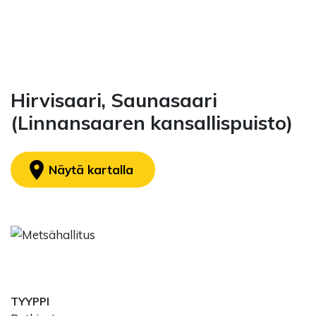
Hirvisaari, Saunasaari
(Linnansaaren kansallispuisto)
location_on
Näytä kartalla
TYYPPI