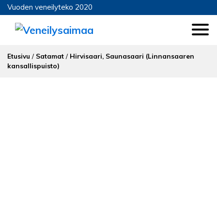
Vuoden veneilyteko 2020
Etusivu
/
Satamat
/
Hirvisaari, Saunasaari (Linnansaaren
kansallispuisto)