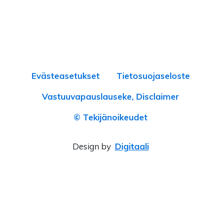
Evästeasetukset
Tietosuojaseloste
Vastuuvapauslauseke, Disclaimer
© Tekijänoikeudet
Design by
Digitaali
×
‹
›