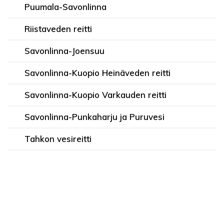
Puumala-Savonlinna
Riistaveden reitti
Savonlinna-Joensuu
Savonlinna-Kuopio Heinäveden reitti
Savonlinna-Kuopio Varkauden reitti
Savonlinna-Punkaharju ja Puruvesi
Tahkon vesireitti