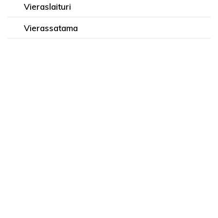
Vieraslaituri
Vierassatama