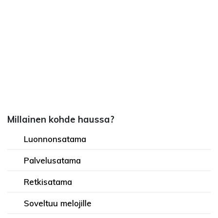
Millainen kohde haussa?
Luonnonsatama
Palvelusatama
Retkisatama
Soveltuu melojille