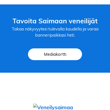
Tavoita Saimaan veneilijät
Takaa näkyvyytesi tulevalla kaudella ja varaa
banneripaikkasi heti.
Mediakortti