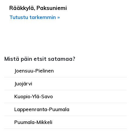
Rääkkylä, Paksuniemi
Tutustu tarkemmin »
Mistä päin etsit satamaa?
Joensuu-Pielinen
Juojärvi
Kuopio-Ylä-Savo
Lappeenranta-Puumala
Puumala-Mikkeli