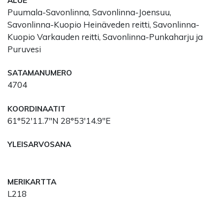
ALUE
Puumala-Savonlinna, Savonlinna-Joensuu,
Savonlinna-Kuopio Heinäveden reitti, Savonlinna-
Kuopio Varkauden reitti, Savonlinna-Punkaharju ja
Puruvesi
SATAMANUMERO
4704
KOORDINAATIT
61°52'11.7"N 28°53'14.9"E
YLEISARVOSANA
MERIKARTTA
L218