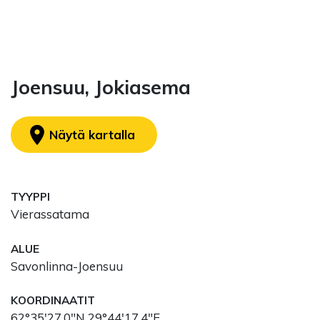
Joensuu, Jokiasema
location_on
Näytä kartalla
TYYPPI
Vierassatama
ALUE
Savonlinna-Joensuu
KOORDINAATIT
62°35'27.0"N 29°44'17.4"E