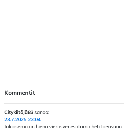
Kommentit
Citykiitäjä83
sanoo:
23.7.2025 23:04
Jokiasema on hieno vierasvenesatama heti Joensuun