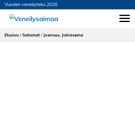
Vuoden veneilyteko 2020
Etusivu
/
Satamat
/
Joensuu, Jokiasema