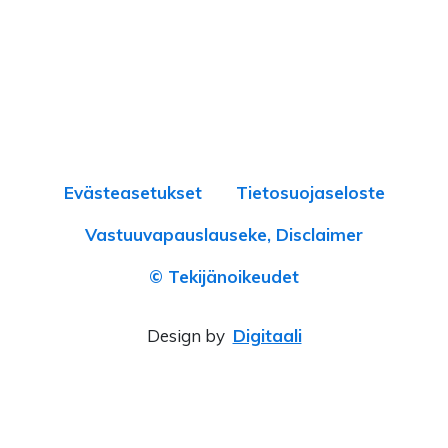
Evästeasetukset
Tietosuojaseloste
Vastuuvapauslauseke, Disclaimer
© Tekijänoikeudet
Design by
Digitaali
×
‹
›