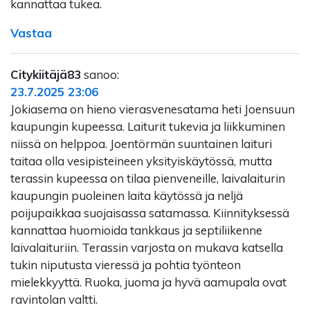
kannattaa tukea.
Vastaa
Citykiitäjä83
sanoo:
23.7.2025 23:06
Jokiasema on hieno vierasvenesatama heti Joensuun
kaupungin kupeessa. Laiturit tukevia ja liikkuminen
niissä on helppoa. Joentörmän suuntainen laituri
taitaa olla vesipisteineen yksityiskäytössä, mutta
terassin kupeessa on tilaa pienveneille, laivalaiturin
kaupungin puoleinen laita käytössä ja neljä
poijupaikkaa suojaisassa satamassa. Kiinnityksessä
kannattaa huomioida tankkaus ja septiliikenne
laivalaituriin. Terassin varjosta on mukava katsella
tukin niputusta vieressä ja pohtia työnteon
mielekkyyttä. Ruoka, juoma ja hyvä aamupala ovat
ravintolan valtti.