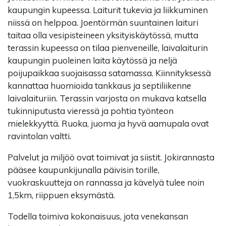
kaupungin kupeessa. Laiturit tukevia ja liikkuminen
niissä on helppoa. Joentörmän suuntainen laituri
taitaa olla vesipisteineen yksityiskäytössä, mutta
terassin kupeessa on tilaa pienveneille, laivalaiturin
kaupungin puoleinen laita käytössä ja neljä
poijupaikkaa suojaisassa satamassa. Kiinnityksessä
kannattaa huomioida tankkaus ja septiliikenne
laivalaituriin. Terassin varjosta on mukava katsella
tukinniputusta vieressä ja pohtia työnteon
mielekkyyttä. Ruoka, juoma ja hyvä aamupala ovat
ravintolan valtti.
Palvelut ja miljöö ovat toimivat ja siistit. Jokirannasta
pääsee kaupunkijunalla päivisin torille,
vuokraskuutteja on rannassa ja kävelyä tulee noin
1,5km, riippuen eksymästä.
Todella toimiva kokonaisuus, jota venekansan