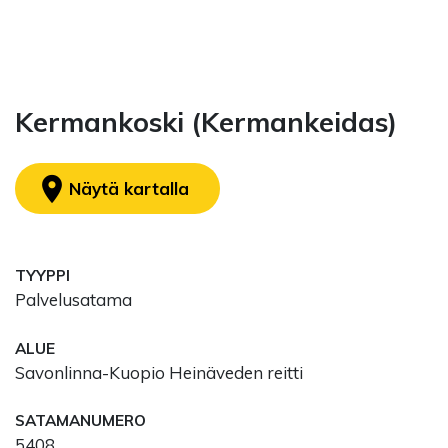
Kermankoski (Kermankeidas)
location_on
Näytä kartalla
TYYPPI
Palvelusatama
ALUE
Savonlinna-Kuopio Heinäveden reitti
SATAMANUMERO
5408