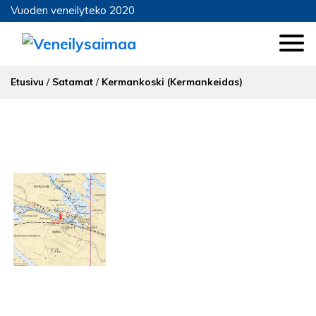
Vuoden veneilyteko 2020
Etusivu
/
Satamat
/
Kermankoski (Kermankeidas)