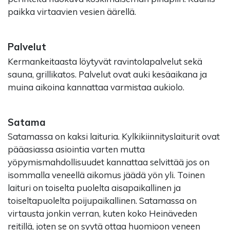
paikka virtaavien vesien äärellä.
Palvelut
Kermankeitaasta löytyvät ravintolapalvelut sekä
sauna, grillikatos. Palvelut ovat auki kesäaikana ja
muina aikoina kannattaa varmistaa aukiolo.
Satama
Satamassa on kaksi laituria. Kylkikiinnityslaiturit ovat
pääasiassa asiointia varten mutta
yöpymismahdollisuudet kannattaa selvittää jos on
isommalla veneellä aikomus jäädä yön yli. Toinen
laituri on toiselta puolelta aisapaikallinen ja
toiseltapuolelta poijupaikallinen. Satamassa on
virtausta jonkin verran, kuten koko Heinäveden
reitillä, joten se on syytä ottaa huomioon veneen