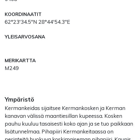
KOORDINAATIT
62°23'34.5"N 28°44'54.3"E
YLEISARVOSANA
MERIKARTTA
M249
Ympäristö
Kermankeidas sijaitsee Kermankosken ja Kerman
kanavan välissä maantiesillan kupeessa. Kosken
pauhu kuuluu tasaisesti koko ajan ja se tuo paikkaan
lisätunnelmaa. Pihapiiri Kermankeitaassa on
perinteitä huokuva koskimaiseman pihapiiri. Kaunis