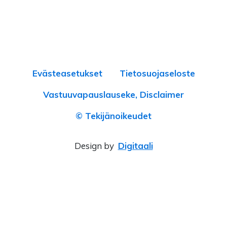
Evästeasetukset
Tietosuojaseloste
Vastuuvapauslauseke, Disclaimer
© Tekijänoikeudet
Design by
Digitaali
×
‹
›