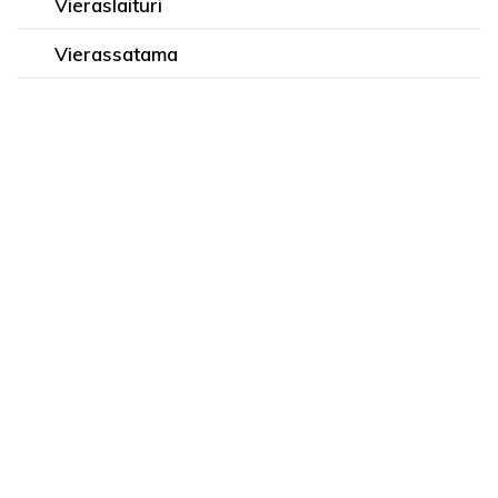
Vieraslaituri
Vierassatama