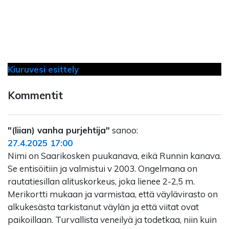
Kiuruvesi esittely
Kommentit
"(liian) vanha purjehtija"
sanoo:
27.4.2025 17:00
Nimi on Saarikosken puukanava, eikä Runnin kanava.
Se entisöitiin ja valmistui v 2003. Ongelmana on
rautatiesillan alituskorkeus, joka lienee 2-2,5 m.
Merikortti mukaan ja varmistaa, että väylävirasto on
alkukesästa tarkistanut väylän ja että viitat ovat
paikoillaan. Turvallista veneilyä ja todetkaa, niin kuin