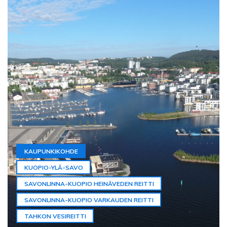
KAUPUNKIKOHDE
KUOPIO-YLÄ-SAVO
SAVONLINNA-KUOPIO HEINÄVEDEN REITTI
SAVONLINNA-KUOPIO VARKAUDEN REITTI
TAHKON VESIREITTI