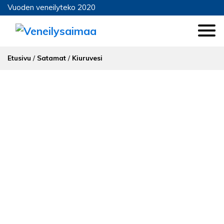
Vuoden veneilyteko 2020
Etusivu
/
Satamat
/
Kiuruvesi