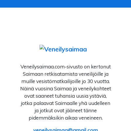
Veneilysaimaa.com-sivusto on kertonut
Saimaan retkisatamista veneilijöille ja
muille vesistömatkailijoille jo 30 vuotta.
Näinä vuosina Saimaa ja veneilykohteet
ovat saaneet tuhansia uusia ystäviä,
jotka palaavat Saimaalle yhä uudelleen
ja jotkut ovat jääneet tänne
pidemmäksikin aikaa veneineen.
veneilysaimaa
gmail.com