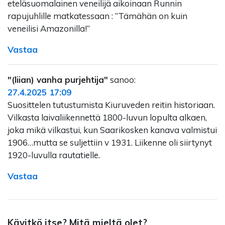
eteläsuomalainen veneilijä aikoinaan Runnin
rapujuhlille matkatessaan : ”Tämähän on kuin
veneilisi Amazonilla!”
Vastaa
"(liian) vanha purjehtija"
sanoo:
27.4.2025 17:09
Suosittelen tutustumista Kiuruveden reitin historiaan.
Vilkasta laivaliikennettä 1800-luvun lopulta alkaen,
joka mikä vilkastui, kun Saarikosken kanava valmistui
1906…mutta se suljettiin v 1931. Liikenne oli siirtynyt
1920-luvulla rautatielle.
Vastaa
Kävitkö itse? Mitä mieltä olet?