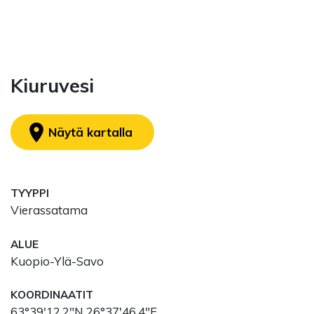
Kiuruvesi
location_on
Näytä kartalla
TYYPPI
Vierassatama
ALUE
Kuopio-Ylä-Savo
KOORDINAATIT
63°39'12.2"N 26°37'46.4"E