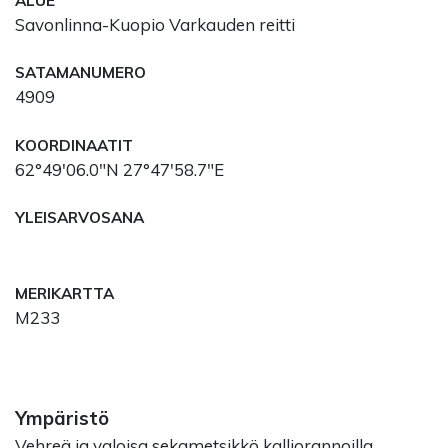
ALUE
Savonlinna-Kuopio Varkauden reitti
SATAMANUMERO
4909
KOORDINAATIT
62°49'06.0"N 27°47'58.7"E
YLEISARVOSANA
MERIKARTTA
M233
Ympäristö
Vehreä ja valoisa sekametsikkö kalliorannoilla