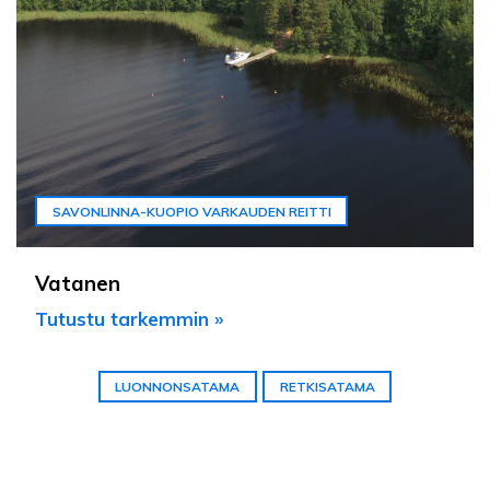
SAVONLINNA-KUOPIO VARKAUDEN REITTI
Vatanen
Tutustu tarkemmin »
LUONNONSATAMA
RETKISATAMA