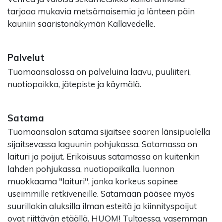
tarjoaa mukavia metsämaisemia ja länteen päin
kauniin saaristonäkymän Kallavedelle.
Palvelut
Tuomaansalossa on palveluina laavu, puuliiteri,
nuotiopaikka, jätepiste ja käymälä.
Satama
Tuomaansalon satama sijaitsee saaren länsipuolella
sijaitsevassa laguunin pohjukassa. Satamassa on
laituri ja poijut. Erikoisuus satamassa on kuitenkin
lahden pohjukassa, nuotiopaikalla, luonnon
muokkaama "laituri", jonka korkeus sopinee
useimmille retkiveneille. Satamaan pääsee myös
suurillakin aluksilla ilman esteitä ja kiinnityspoijut
ovat riittävän etäällä. HUOM! Tultaessa, vasemman