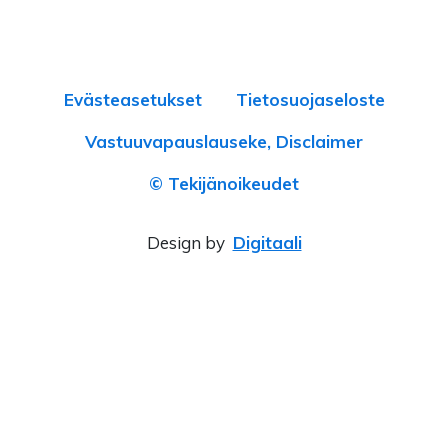
Evästeasetukset
Tietosuojaseloste
Vastuuvapauslauseke, Disclaimer
© Tekijänoikeudet
Design by
Digitaali
×
‹
›