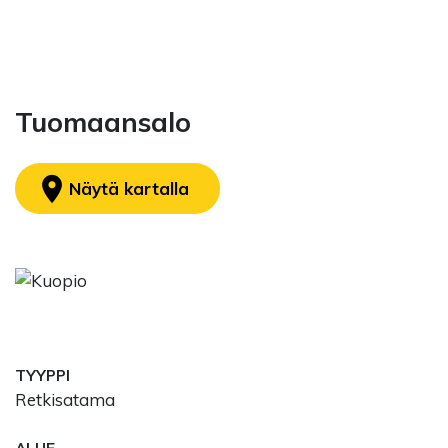
Tuomaansalo
location_on
Näytä kartalla
TYYPPI
Retkisatama