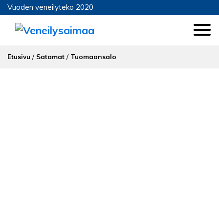
Vuoden veneilyteko 2020
Etusivu
/
Satamat
/
Tuomaansalo