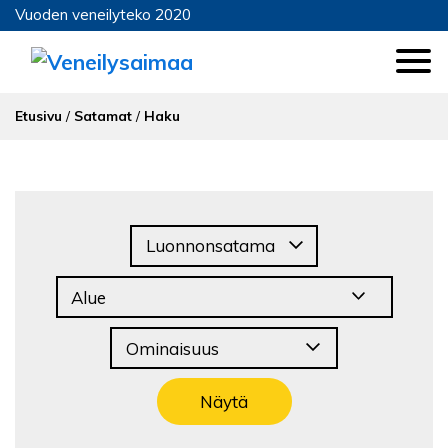
Vuoden veneilyteko 2020
Etusivu
/
Satamat
/
Haku
Näytä