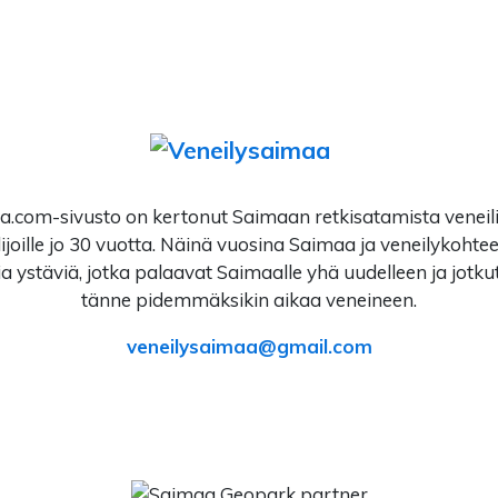
.com-sivusto on kertonut Saimaan retkisatamista veneilijö
ijoille jo 30 vuotta. Näinä vuosina Saimaa ja veneilykohte
a ystäviä, jotka palaavat Saimaalle yhä uudelleen ja jotku
tänne pidemmäksikin aikaa veneineen.
veneilysaimaa
gmail.com