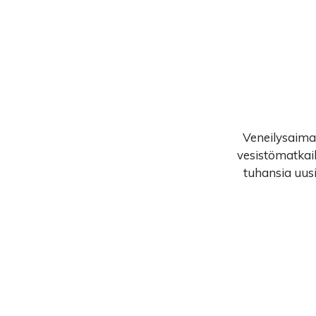
Veneilysaimaa
vesistömatkail
tuhansia uusi