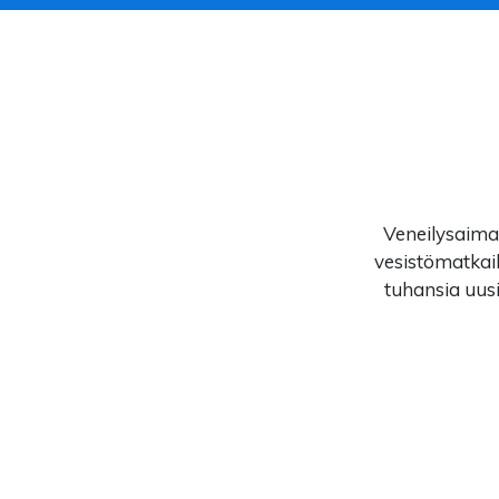
Veneilysaimaa
vesistömatkail
tuhansia uusi