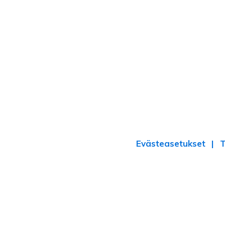
Evästeasetukset
T
‹
›