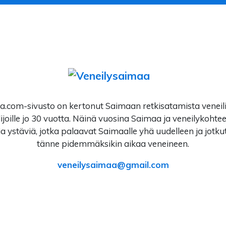
.com-sivusto on kertonut Saimaan retkisatamista veneilijö
ijoille jo 30 vuotta. Näinä vuosina Saimaa ja veneilykohte
a ystäviä, jotka palaavat Saimaalle yhä uudelleen ja jotku
tänne pidemmäksikin aikaa veneineen.
veneilysaimaa
gmail.com