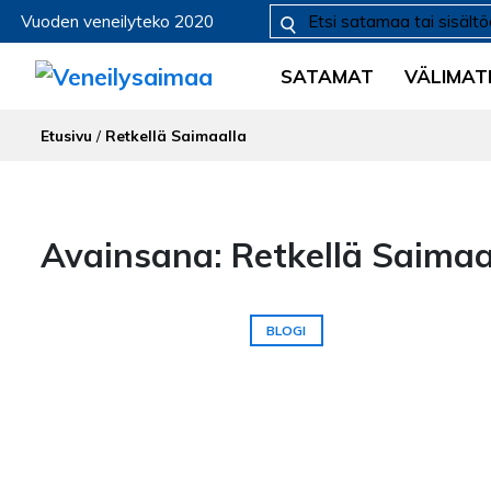
Vuoden veneilyteko 2020
SATAMAT
VÄLIMAT
Etusivu
/
Retkellä Saimaalla
Avainsana: Retkellä Saimaa
BLOGI